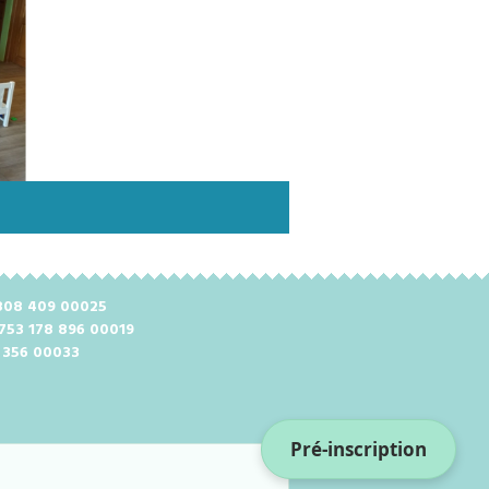
2 808 409 00025
 753 178 896 00019
8 356 00033
Pré-inscription