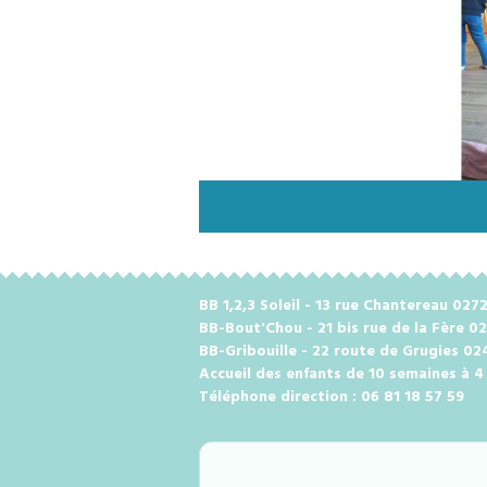
BB 1,2,3 Soleil - 13 rue Chantereau 0
BB-Bout'Chou - 21 bis rue de la Fère 0
BB-Gribouille - 22 route de Grugies 0
Accueil des enfants de 10 semaines à 4
Téléphone direction : 06 81 18 57 59