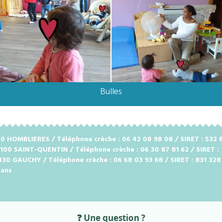
Bulles
2720 HOMBLIERES / Téléphone crèche : 06 42 08 98 08 / SIRET : 53
2100 SAINT-QUENTIN / Téléphone crèche : 06 30 87 81 62 / SIRET :
2430 GAUCHY / Téléphone crèche : 06 68 03 93 68 / SIRET : 831 32
 ans
❓ Une question ?