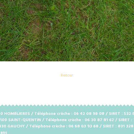
Retour
2720 HOMBLIERES / Téléphone crèche : 06 42 08 98 08 / SIRET : 53
2100 SAINT-QUENTIN / Téléphone crèche : 06 30 87 81 62 / SIRET :
2430 GAUCHY / Téléphone crèche : 06 68 03 93 68 / SIRET : 831 32
 ans