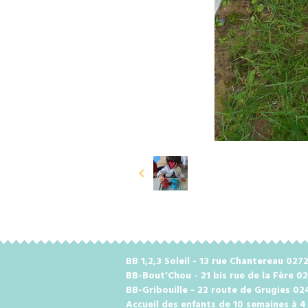
BB 1,2,3 Soleil - 13 rue Chantereau 0
BB-Bout'Chou - 21 bis rue de la Fère 0
BB-Gribouille - 22 route de Grugies 0
Accueil des enfants de 10 semaines à 4