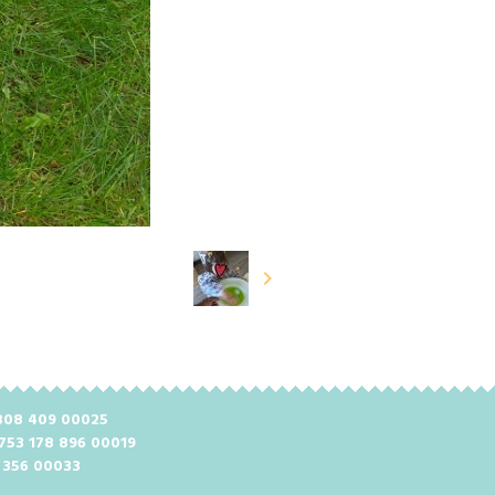
2 808 409 00025
 753 178 896 00019
8 356 00033