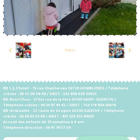
Retour
BB 1,2,3 Soleil - 13 rue Chantereau 02720 HOMBLIERES / Téléphone
crèche : 06 42 08 98 08 / SIRET : 532 808 409 00025
BB-Bout'Chou - 21 bis rue de la Fère 02100 SAINT-QUENTIN /
Téléphone crèche : 06 30 87 81 62 / SIRET : 753 178 896 00019
BB-Gribouille - 22 route de Grugies 02430 GAUCHY / Téléphone
crèche : 06 68 03 93 68 / SIRET : 831 328 356 00033
Accueil des enfants de 10 semaines à 4 ans
Téléphone direction : 06 81 18 57 59