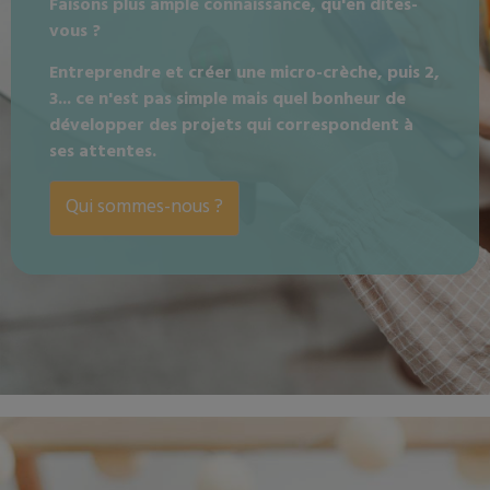
Faisons plus ample connaissance, qu'en dites-
vous ?
Entreprendre et créer une micro-crèche, puis 2,
3... ce n'est pas simple mais quel bonheur de
développer des projets qui correspondent à
ses attentes.
Qui sommes-nous ?