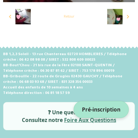
Retour
BB 1,2,3 Soleil - 13 rue Chantereau 02720 HOMBLIERES / Téléphone
crèche : 06 42 08 98 08 / SIRET : 532 808 409 00025
BB-Bout'Chou - 21 bis rue de la Fère 02100 SAINT-QUENTIN /
Téléphone crèche : 06 30 87 81 62 / SIRET : 753 178 896 00019
BB-Gribouille - 22 route de Grugies 02430 GAUCHY / Téléphone
crèche : 06 68 03 93 68 / SIRET : 831 328 356 00033
Accueil des enfants de 10 semaines à 4 ans
Téléphone direction : 06 81 18 57 59
Pré-inscription
❓ Une question ?
Consultez notre
Foire Aux Questions