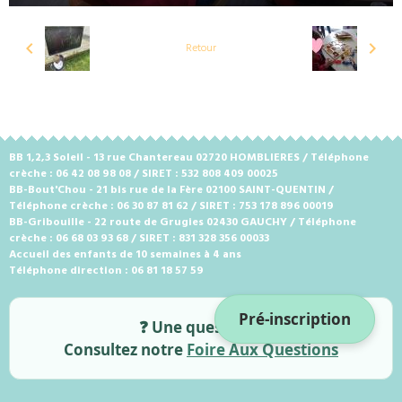
Retour
BB 1,2,3 Soleil - 13 rue Chantereau 02720 HOMBLIERES / Téléphone
crèche : 06 42 08 98 08 / SIRET : 532 808 409 00025
BB-Bout'Chou - 21 bis rue de la Fère 02100 SAINT-QUENTIN /
Téléphone crèche : 06 30 87 81 62 / SIRET : 753 178 896 00019
BB-Gribouille - 22 route de Grugies 02430 GAUCHY / Téléphone
crèche : 06 68 03 93 68 / SIRET : 831 328 356 00033
Accueil des enfants de 10 semaines à 4 ans
Téléphone direction : 06 81 18 57 59
Pré-inscription
❓ Une question ?
Consultez notre
Foire Aux Questions