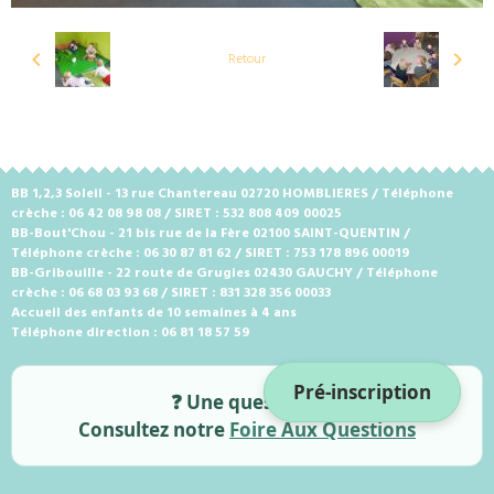
Retour
BB 1,2,3 Soleil - 13 rue Chantereau 02720 HOMBLIERES / Téléphone
crèche : 06 42 08 98 08 / SIRET : 532 808 409 00025
BB-Bout'Chou - 21 bis rue de la Fère 02100 SAINT-QUENTIN /
Téléphone crèche : 06 30 87 81 62 / SIRET : 753 178 896 00019
BB-Gribouille - 22 route de Grugies 02430 GAUCHY / Téléphone
crèche : 06 68 03 93 68 / SIRET : 831 328 356 00033
Accueil des enfants de 10 semaines à 4 ans
Téléphone direction : 06 81 18 57 59
Pré-inscription
❓ Une question ?
Consultez notre
Foire Aux Questions