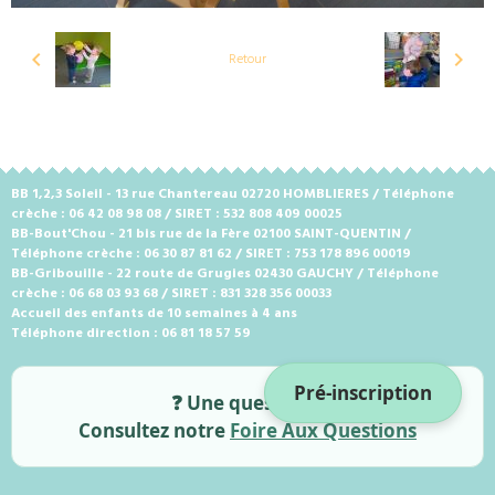
Retour
BB 1,2,3 Soleil - 13 rue Chantereau 02720 HOMBLIERES / Téléphone
crèche : 06 42 08 98 08 / SIRET : 532 808 409 00025
BB-Bout'Chou - 21 bis rue de la Fère 02100 SAINT-QUENTIN /
Téléphone crèche : 06 30 87 81 62 / SIRET : 753 178 896 00019
BB-Gribouille - 22 route de Grugies 02430 GAUCHY / Téléphone
crèche : 06 68 03 93 68 / SIRET : 831 328 356 00033
Accueil des enfants de 10 semaines à 4 ans
Téléphone direction : 06 81 18 57 59
Pré-inscription
❓ Une question ?
Consultez notre
Foire Aux Questions