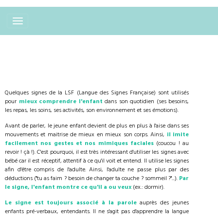
Quelques signes de la LSF (Langue des Signes Française) sont utilisés
pour
mieux comprendre l'enfant
dans son quotidien (ses besoins,
les repas, les soins, ses activités, son environnement et ses émotions).
Avant de parler, le jeune enfant devient de plus en plus à l'aise dans ses
mouvements et maitrise de mieux en mieux son corps. Ainsi,
il imite
facilement nos gestes et nos mimiques faciales
(coucou ! au
revoir ! çà !). C'est pourquoi, il est très intéressant d'utiliser les signes avec
bébé car il est réceptif, attentif à ce qu'il voit et entend. Il utilise les signes
afin d'être compris de l'adulte. Ainsi, l'adulte ne passe plus par des
déductions ("tu as faim ? besoin de changer ta couche ? sommeil ?"...).
Par
le signe, l'enfant montre ce qu'il a ou veux
(ex.: dormir).
Le signe est toujours associé à la parole
auprès des jeunes
enfants pré-verbaux, entendants. Il ne s'agit pas d'apprendre la langue