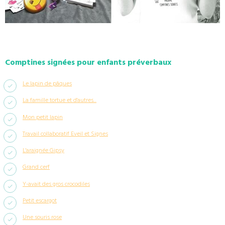
Comptines signées pour enfants préverbaux
Le lapin de pâques
La famille tortue et d'autres...
Mon petit lapin
Travail collaboratif Eveil et Signes
L'araignée Gipsy
Grand cerf
Y-avait des gros crocodiles
Petit escargot
Une souris rose