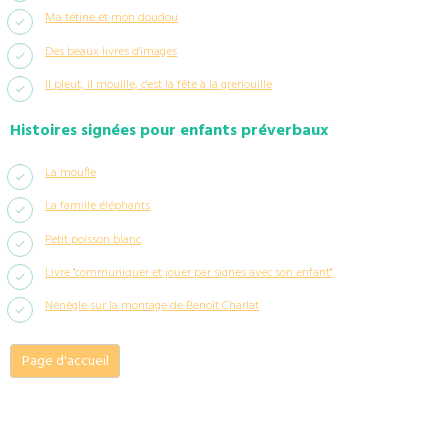
Ma tétine et mon doudou
Des beaux livres d'images
Il pleut, il mouille, c'est la fête à la grenouille
Histoires signées pour enfants préverbaux
La moufle
La famille éléphants
Petit poisson blanc
Livre "communiquer et jouer par signes avec son enfant"
Nénègle sur la montage de Benoît Charlat
Page d'accueil