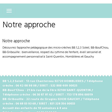
Notre approche
Notre approche
Découvrez l'approche pédagogique des micro-crèches BB 1,2,3 Soleil, BB-Bout'Chou,
BB-Gribouille : bienveillance, respect du rythme de l'enfant, éveil sensoriel et
accompagnement personnalisé à Saint-Quentin, Homblières et Gauchy
BB 1,2,3 Soleil - 13 rue Chantereau 02720 HOMBLIERES / Téléphone
crèche : 06 42 08 98 08 / SIRET : 532 808 409 00025
BB-Bout'Chou - 21 bis rue de la Fère 02100 SAINT-QUENTIN /
Téléphone crèche : 06 30 87 81 62 / SIRET : 753 178 896 00019
BB-Gribouille - 22 route de Grugies 02430 GAUCHY / Téléphone
crèche : 06 68 03 93 68 / SIRET : 831 328 356 00033
Accueil des enfants de 10 semaines à 4 ans