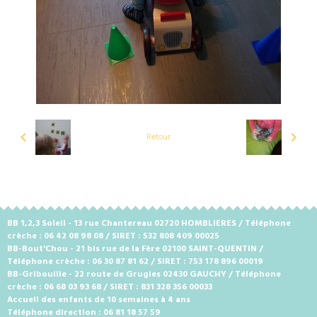
Retour
BB 1,2,3 Soleil - 13 rue Chantereau 02720 HOMBLIERES / Téléphone
crèche : 06 42 08 98 08 / SIRET : 532 808 409 00025
BB-Bout'Chou - 21 bis rue de la Fère 02100 SAINT-QUENTIN /
Téléphone crèche : 06 30 87 81 62 / SIRET : 753 178 896 00019
BB-Gribouille - 22 route de Grugies 02430 GAUCHY / Téléphone
crèche : 06 68 03 93 68 / SIRET : 831 328 356 00033
Accueil des enfants de 10 semaines à 4 ans
Téléphone direction : 06 81 18 57 59