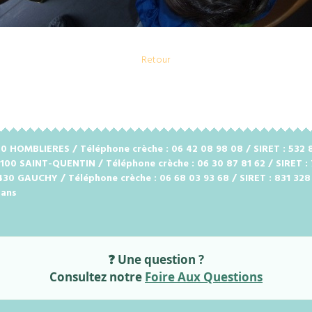
Retour
2720 HOMBLIERES / Téléphone crèche : 06 42 08 98 08 / SIRET : 53
2100 SAINT-QUENTIN / Téléphone crèche : 06 30 87 81 62 / SIRET :
2430 GAUCHY / Téléphone crèche : 06 68 03 93 68 / SIRET : 831 32
 ans
❓ Une question ?
Consultez notre
Foire Aux Questions