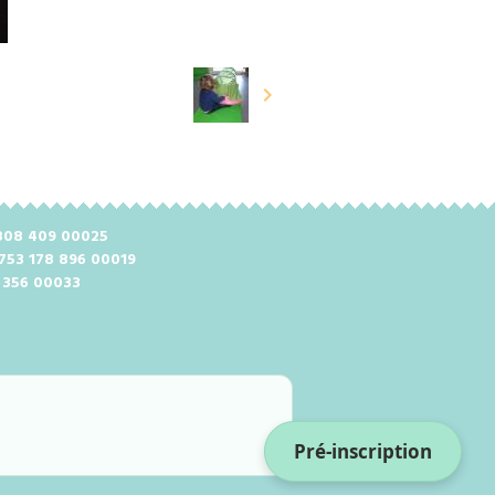
2 808 409 00025
 753 178 896 00019
8 356 00033
Pré-inscription