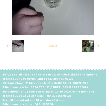
Retour
BB 1,2,3 Soleil - 13 rue Chantereau 02720 HOMBLIERES / Téléphone
crèche : 06 42 08 98 08 / SIRET : 532 808 409 00025
BB-Bout'Chou - 21 bis rue de la Fère 02100 SAINT-QUENTIN /
Téléphone crèche : 06 30 87 81 62 / SIRET : 753 178 896 00019
BB-Gribouille - 22 route de Grugies 02430 GAUCHY / Téléphone
crèche : 06 68 03 93 68 / SIRET : 831 328 356 00033
Accueil des enfants de 10 semaines à 4 ans
Téléphone direction : 06 81 18 57 59