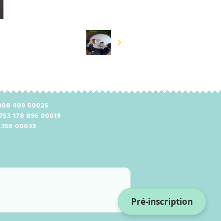
2 808 409 00025
 753 178 896 00019
8 356 00033
Pré-inscription