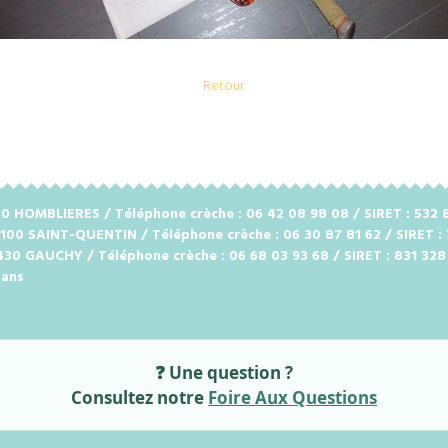
Retour
2720 HOMBLIERES / Téléphone crèche : 06 42 08 98 08 / SIRET : 53
2100 SAINT-QUENTIN / Téléphone crèche : 06 30 87 81 62 / SIRET :
2430 GAUCHY / Téléphone crèche : 06 68 03 93 68 / SIRET : 831 32
 ans
❓ Une question ?
Consultez notre
Foire Aux Questions