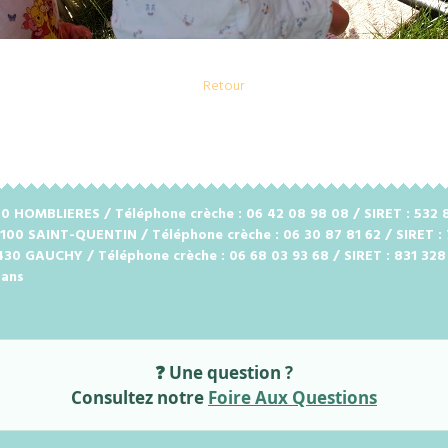
Retour
2720 HOMBLIERES / Téléphone crèche : 06 42 08 98 08 / SIRET : 53
2100 SAINT-QUENTIN / Téléphone crèche : 06 30 87 81 62 / SIRET :
2430 GAUCHY / Téléphone crèche : 06 68 03 93 68 / SIRET : 831 32
 ans
❓ Une question ?
Consultez notre
Foire Aux Questions