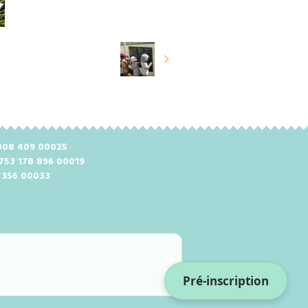
2 808 409 00025
 753 178 896 00019
8 356 00033
Pré-inscription