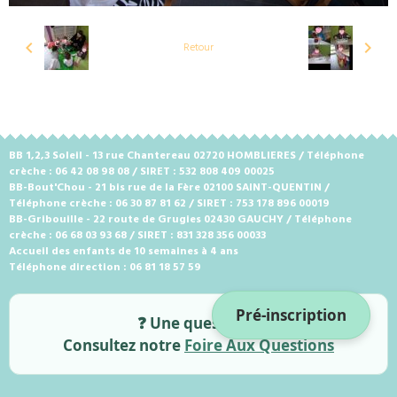
Retour
BB 1,2,3 Soleil - 13 rue Chantereau 02720 HOMBLIERES / Téléphone
crèche : 06 42 08 98 08 / SIRET : 532 808 409 00025
BB-Bout'Chou - 21 bis rue de la Fère 02100 SAINT-QUENTIN /
Téléphone crèche : 06 30 87 81 62 / SIRET : 753 178 896 00019
BB-Gribouille - 22 route de Grugies 02430 GAUCHY / Téléphone
crèche : 06 68 03 93 68 / SIRET : 831 328 356 00033
Accueil des enfants de 10 semaines à 4 ans
Téléphone direction : 06 81 18 57 59
Pré-inscription
❓ Une question ?
Consultez notre
Foire Aux Questions