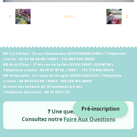
Retour
BB 1,2,3 Soleil - 13 rue Chantereau 02720 HOMBLIERES / Téléphone
crèche : 06 42 08 98 08 / SIRET : 532 808 409 00025
BB-Bout'Chou - 21 bis rue de la Fère 02100 SAINT-QUENTIN /
Téléphone crèche : 06 30 87 81 62 / SIRET : 753 178 896 00019
BB-Gribouille - 22 route de Grugies 02430 GAUCHY / Téléphone
crèche : 06 68 03 93 68 / SIRET : 831 328 356 00033
Accueil des enfants de 10 semaines à 4 ans
Téléphone direction : 06 81 18 57 59
Pré-inscription
❓ Une question ?
Consultez notre
Foire Aux Questions