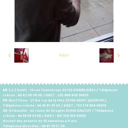
Retour
BB 1,2,3 Soleil - 13 rue Chantereau 02720 HOMBLIERES / Téléphone
crèche : 06 42 08 98 08 / SIRET : 532 808 409 00025
BB-Bout'Chou - 21 bis rue de la Fère 02100 SAINT-QUENTIN /
Téléphone crèche : 06 30 87 81 62 / SIRET : 753 178 896 00019
BB-Gribouille - 22 route de Grugies 02430 GAUCHY / Téléphone
crèche : 06 68 03 93 68 / SIRET : 831 328 356 00033
Accueil des enfants de 10 semaines à 4 ans
Téléphone direction : 06 81 18 57 59