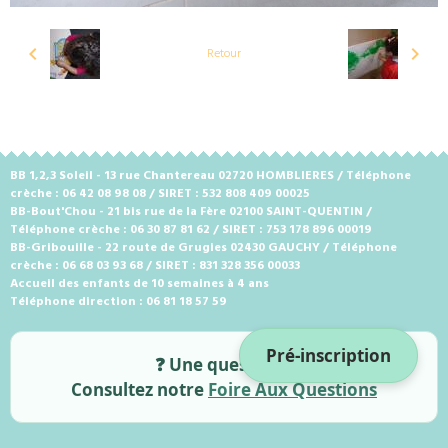
Retour
BB 1,2,3 Soleil - 13 rue Chantereau 02720 HOMBLIERES / Téléphone
crèche : 06 42 08 98 08 / SIRET : 532 808 409 00025
BB-Bout'Chou - 21 bis rue de la Fère 02100 SAINT-QUENTIN /
Téléphone crèche : 06 30 87 81 62 / SIRET : 753 178 896 00019
BB-Gribouille - 22 route de Grugies 02430 GAUCHY / Téléphone
crèche : 06 68 03 93 68 / SIRET : 831 328 356 00033
Accueil des enfants de 10 semaines à 4 ans
Téléphone direction : 06 81 18 57 59
Pré-inscription
❓ Une question ?
Consultez notre
Foire Aux Questions