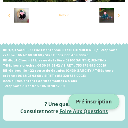
Retour
BB 1,2,3 Soleil - 13 rue Chantereau 02720 HOMBLIERES / Téléphone
crèche : 06 42 08 98 08 / SIRET : 532 808 409 00025
BB-Bout'Chou - 21 bis rue de la Fère 02100 SAINT-QUENTIN /
Téléphone crèche : 06 30 87 81 62 / SIRET : 753 178 896 00019
BB-Gribouille - 22 route de Grugies 02430 GAUCHY / Téléphone
crèche : 06 68 03 93 68 / SIRET : 831 328 356 00033
Accueil des enfants de 10 semaines à 4 ans
Téléphone direction : 06 81 18 57 59
Pré-inscription
❓ Une question ?
Consultez notre
Foire Aux Questions