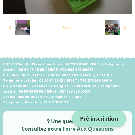
Retour
BB 1,2,3 Soleil - 13 rue Chantereau 02720 HOMBLIERES / Téléphone
crèche : 06 42 08 98 08 / SIRET : 532 808 409 00025
BB-Bout'Chou - 21 bis rue de la Fère 02100 SAINT-QUENTIN /
Téléphone crèche : 06 30 87 81 62 / SIRET : 753 178 896 00019
BB-Gribouille - 22 route de Grugies 02430 GAUCHY / Téléphone
crèche : 06 68 03 93 68 / SIRET : 831 328 356 00033
Accueil des enfants de 10 semaines à 4 ans
Téléphone direction : 06 81 18 57 59
Pré-inscription
❓ Une question ?
Consultez notre
Foire Aux Questions