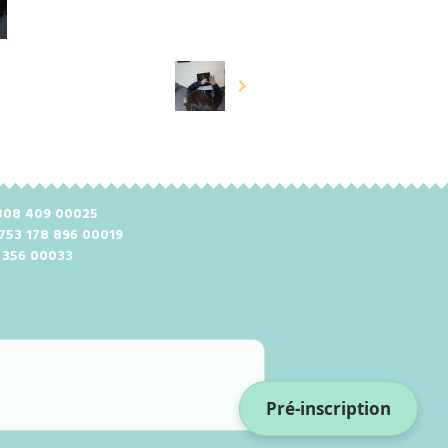
2 808 409 00025
 753 178 896 00019
8 356 00033
Pré-inscription