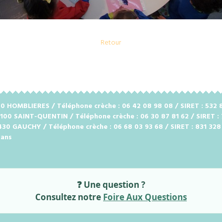
Retour
2720 HOMBLIERES / Téléphone crèche : 06 42 08 98 08 / SIRET : 53
2100 SAINT-QUENTIN / Téléphone crèche : 06 30 87 81 62 / SIRET :
2430 GAUCHY / Téléphone crèche : 06 68 03 93 68 / SIRET : 831 32
 ans
❓ Une question ?
Consultez notre
Foire Aux Questions