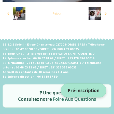
Retour
BB 1,2,3 Soleil - 13 rue Chantereau 02720 HOMBLIERES / Téléphone
crèche : 06 42 08 98 08 / SIRET : 532 808 409 00025
BB-Bout'Chou - 21 bis rue de la Fère 02100 SAINT-QUENTIN /
Téléphone crèche : 06 30 87 81 62 / SIRET : 753 178 896 00019
BB-Gribouille - 22 route de Grugies 02430 GAUCHY / Téléphone
crèche : 06 68 03 93 68 / SIRET : 831 328 356 00033
Accueil des enfants de 10 semaines à 4 ans
Téléphone direction : 06 81 18 57 59
Pré-inscription
❓ Une question ?
Consultez notre
Foire Aux Questions