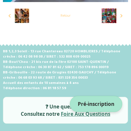
Retour
BB 1,2,3 Soleil - 13 rue Chantereau 02720 HOMBLIERES / Téléphone
crèche : 06 42 08 98 08 / SIRET : 532 808 409 00025
BB-Bout'Chou - 21 bis rue de la Fère 02100 SAINT-QUENTIN /
Téléphone crèche : 06 30 87 81 62 / SIRET : 753 178 896 00019
BB-Gribouille - 22 route de Grugies 02430 GAUCHY / Téléphone
crèche : 06 68 03 93 68 / SIRET : 831 328 356 00033
Accueil des enfants de 10 semaines à 4 ans
Téléphone direction : 06 81 18 57 59
Pré-inscription
❓ Une question ?
Consultez notre
Foire Aux Questions