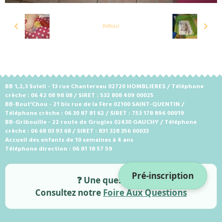
Retour
BB 1,2,3 Soleil - 13 rue Chantereau 02720 HOMBLIERES / Téléphone
crèche : 06 42 08 98 08 / SIRET : 532 808 409 00025
BB-Bout'Chou - 21 bis rue de la Fère 02100 SAINT-QUENTIN /
Téléphone crèche : 06 30 87 81 62 / SIRET : 753 178 896 00019
BB-Gribouille - 22 route de Grugies 02430 GAUCHY / Téléphone
crèche : 06 68 03 93 68 / SIRET : 831 328 356 00033
Accueil des enfants de 10 semaines à 4 ans
Téléphone direction : 06 81 18 57 59
Pré-inscription
❓ Une question ?
Consultez notre
Foire Aux Questions