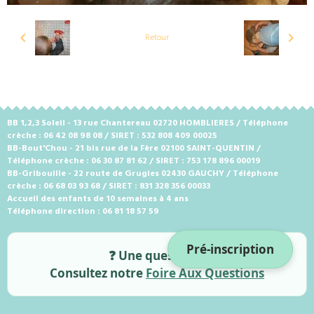
Retour
BB 1,2,3 Soleil - 13 rue Chantereau 02720 HOMBLIERES / Téléphone
crèche : 06 42 08 98 08 / SIRET : 532 808 409 00025
BB-Bout'Chou - 21 bis rue de la Fère 02100 SAINT-QUENTIN /
Téléphone crèche : 06 30 87 81 62 / SIRET : 753 178 896 00019
BB-Gribouille - 22 route de Grugies 02430 GAUCHY / Téléphone
crèche : 06 68 03 93 68 / SIRET : 831 328 356 00033
Accueil des enfants de 10 semaines à 4 ans
Téléphone direction : 06 81 18 57 59
Pré-inscription
❓ Une question ?
Consultez notre
Foire Aux Questions