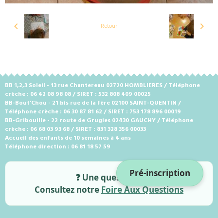
Retour
BB 1,2,3 Soleil - 13 rue Chantereau 02720 HOMBLIERES / Téléphone
crèche : 06 42 08 98 08 / SIRET : 532 808 409 00025
BB-Bout'Chou - 21 bis rue de la Fère 02100 SAINT-QUENTIN /
Téléphone crèche : 06 30 87 81 62 / SIRET : 753 178 896 00019
BB-Gribouille - 22 route de Grugies 02430 GAUCHY / Téléphone
crèche : 06 68 03 93 68 / SIRET : 831 328 356 00033
Accueil des enfants de 10 semaines à 4 ans
Téléphone direction : 06 81 18 57 59
Pré-inscription
❓ Une question ?
Consultez notre
Foire Aux Questions