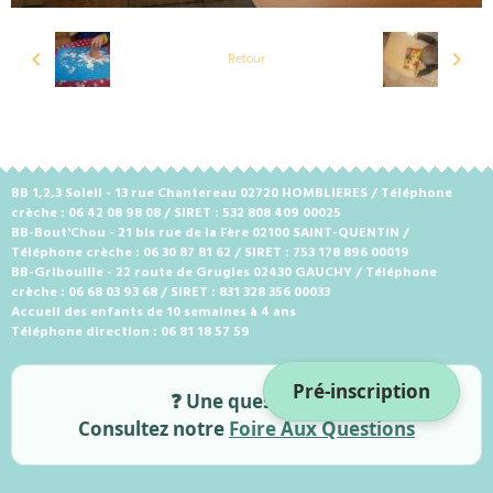
Retour
BB 1,2,3 Soleil - 13 rue Chantereau 02720 HOMBLIERES / Téléphone
crèche : 06 42 08 98 08 / SIRET : 532 808 409 00025
BB-Bout'Chou - 21 bis rue de la Fère 02100 SAINT-QUENTIN /
Téléphone crèche : 06 30 87 81 62 / SIRET : 753 178 896 00019
BB-Gribouille - 22 route de Grugies 02430 GAUCHY / Téléphone
crèche : 06 68 03 93 68 / SIRET : 831 328 356 00033
Accueil des enfants de 10 semaines à 4 ans
Téléphone direction : 06 81 18 57 59
Pré-inscription
❓ Une question ?
Consultez notre
Foire Aux Questions