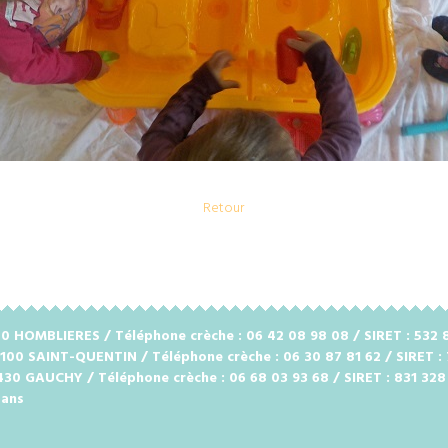
Retour
2720 HOMBLIERES / Téléphone crèche : 06 42 08 98 08 / SIRET : 53
2100 SAINT-QUENTIN / Téléphone crèche : 06 30 87 81 62 / SIRET :
2430 GAUCHY / Téléphone crèche : 06 68 03 93 68 / SIRET : 831 32
 ans