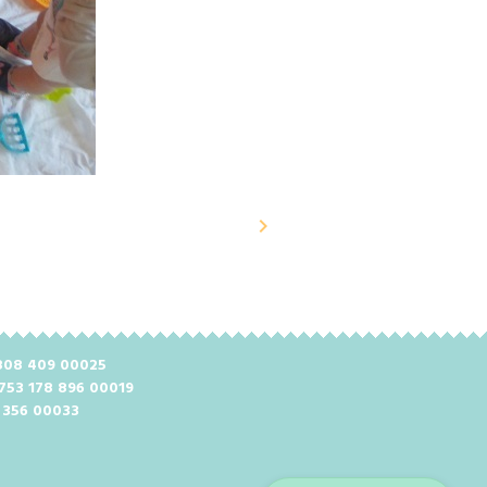
2 808 409 00025
 753 178 896 00019
8 356 00033