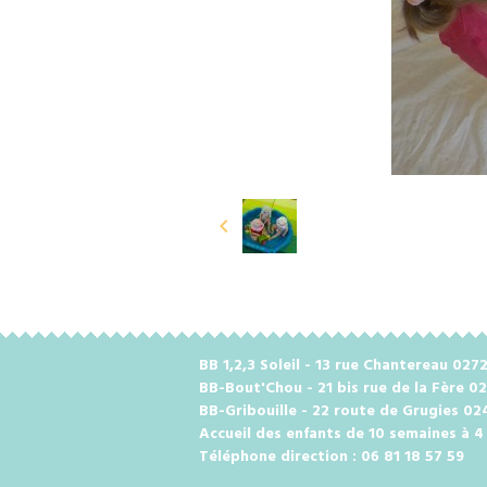
BB 1,2,3 Soleil - 13 rue Chantereau 0
BB-Bout'Chou - 21 bis rue de la Fère 0
BB-Gribouille - 22 route de Grugies 0
Accueil des enfants de 10 semaines à 4
Téléphone direction : 06 81 18 57 59