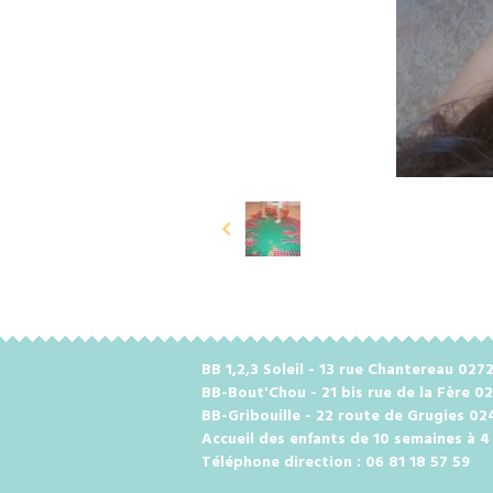
BB 1,2,3 Soleil - 13 rue Chantereau 0
BB-Bout'Chou - 21 bis rue de la Fère 0
BB-Gribouille - 22 route de Grugies 0
Accueil des enfants de 10 semaines à 4
Téléphone direction : 06 81 18 57 59