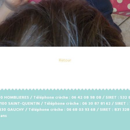
Retour
2720 HOMBLIERES / Téléphone crèche : 06 42 08 98 08 / SIRET : 53
2100 SAINT-QUENTIN / Téléphone crèche : 06 30 87 81 62 / SIRET :
2430 GAUCHY / Téléphone crèche : 06 68 03 93 68 / SIRET : 831 32
 ans