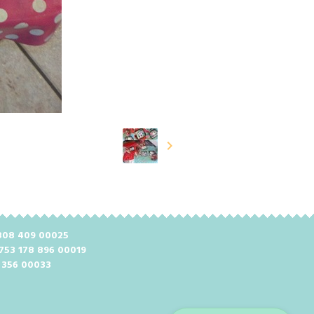
2 808 409 00025
 753 178 896 00019
8 356 00033