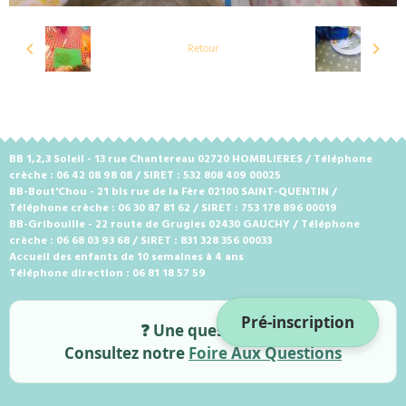
Retour
BB 1,2,3 Soleil - 13 rue Chantereau 02720 HOMBLIERES / Téléphone
crèche : 06 42 08 98 08 / SIRET : 532 808 409 00025
BB-Bout'Chou - 21 bis rue de la Fère 02100 SAINT-QUENTIN /
Téléphone crèche : 06 30 87 81 62 / SIRET : 753 178 896 00019
BB-Gribouille - 22 route de Grugies 02430 GAUCHY / Téléphone
crèche : 06 68 03 93 68 / SIRET : 831 328 356 00033
Accueil des enfants de 10 semaines à 4 ans
Téléphone direction : 06 81 18 57 59
Pré-inscription
❓ Une question ?
Consultez notre
Foire Aux Questions