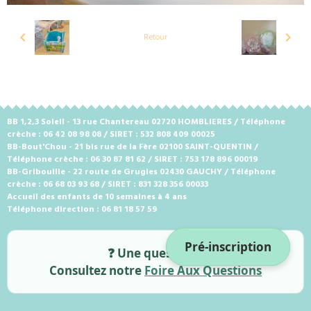
Retour
BB 1,2,3 Soleil - 13 rue Chantereau 02720 HOMBLIERES / Téléphone
crèche : 06 42 08 98 08 / SIRET : 532 808 409 00025
BB-Bout'Chou - 21 bis rue de la Fère 02100 SAINT-QUENTIN /
Téléphone crèche : 06 30 87 81 62 / SIRET : 753 178 896 00019
BB-Gribouille - 22 route de Grugies 02430 GAUCHY / Téléphone
crèche : 06 68 03 93 68 / SIRET : 831 328 356 00033
Accueil des enfants de 10 semaines à 4 ans
Téléphone direction : 06 81 18 57 59
Pré-inscription
❓ Une question ?
Consultez notre
Foire Aux Questions