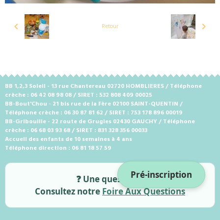
Retour
BB 1,2,3 Soleil - 13 rue Chantereau 02720 HOMBLIERES / Téléphone
crèche : 06 42 08 98 08 / SIRET : 532 808 409 00025
BB-Bout'Chou - 21 bis rue de la Fère 02100 SAINT-QUENTIN /
Téléphone crèche : 06 30 87 81 62 / SIRET : 753 178 896 00019
BB-Gribouille - 22 route de Grugies 02430 GAUCHY / Téléphone
crèche : 06 68 03 93 68 / SIRET : 831 328 356 00033
Accueil des enfants de 10 semaines à 4 ans
Téléphone direction : 06 81 18 57 59
Pré-inscription
❓ Une question ?
Consultez notre
Foire Aux Questions