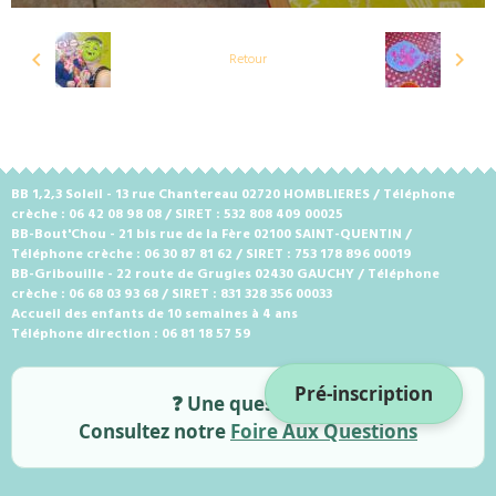
Retour
BB 1,2,3 Soleil - 13 rue Chantereau 02720 HOMBLIERES / Téléphone
crèche : 06 42 08 98 08 / SIRET : 532 808 409 00025
BB-Bout'Chou - 21 bis rue de la Fère 02100 SAINT-QUENTIN /
Téléphone crèche : 06 30 87 81 62 / SIRET : 753 178 896 00019
BB-Gribouille - 22 route de Grugies 02430 GAUCHY / Téléphone
crèche : 06 68 03 93 68 / SIRET : 831 328 356 00033
Accueil des enfants de 10 semaines à 4 ans
Téléphone direction : 06 81 18 57 59
Pré-inscription
❓ Une question ?
Consultez notre
Foire Aux Questions