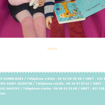
Retour
2720 HOMBLIERES / Téléphone crèche : 06 42 08 98 08 / SIRET : 53
2100 SAINT-QUENTIN / Téléphone crèche : 06 30 87 81 62 / SIRET :
2430 GAUCHY / Téléphone crèche : 06 68 03 93 68 / SIRET : 831 32
 ans