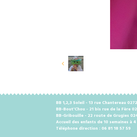
BB 1,2,3 Soleil - 13 rue Chantereau 0
BB-Bout'Chou - 21 bis rue de la Fère 0
BB-Gribouille - 22 route de Grugies 0
Accueil des enfants de 10 semaines à 4
Téléphone direction : 06 81 18 57 59