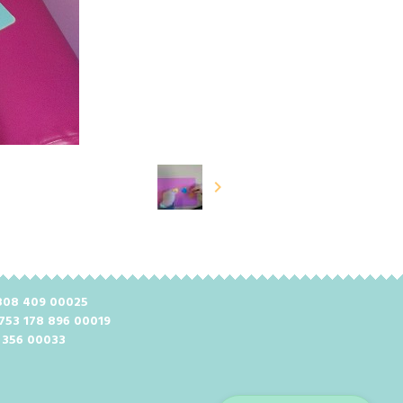
2 808 409 00025
 753 178 896 00019
8 356 00033