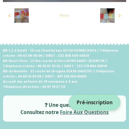
Retour
BB 1,2,3 Soleil - 13 rue Chantereau 02720 HOMBLIERES / Téléphone
crèche : 06 42 08 98 08 / SIRET : 532 808 409 00025
BB-Bout'Chou - 21 bis rue de la Fère 02100 SAINT-QUENTIN /
Téléphone crèche : 06 30 87 81 62 / SIRET : 753 178 896 00019
BB-Gribouille - 22 route de Grugies 02430 GAUCHY / Téléphone
crèche : 06 68 03 93 68 / SIRET : 831 328 356 00033
Accueil des enfants de 10 semaines à 4 ans
Téléphone direction : 06 81 18 57 59
Pré-inscription
❓ Une question ?
Consultez notre
Foire Aux Questions