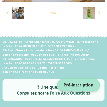
Retour
BB 1,2,3 Soleil - 13 rue Chantereau 02720 HOMBLIERES / Téléphone
crèche : 06 42 08 98 08 / SIRET : 532 808 409 00025
BB-Bout'Chou - 21 bis rue de la Fère 02100 SAINT-QUENTIN /
Téléphone crèche : 06 30 87 81 62 / SIRET : 753 178 896 00019
BB-Gribouille - 22 route de Grugies 02430 GAUCHY / Téléphone
crèche : 06 68 03 93 68 / SIRET : 831 328 356 00033
Accueil des enfants de 10 semaines à 4 ans
Téléphone direction : 06 81 18 57 59
Pré-inscription
❓ Une question ?
Consultez notre
Foire Aux Questions