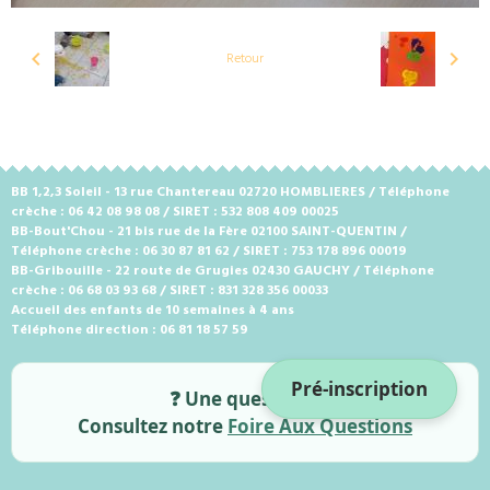
Retour
BB 1,2,3 Soleil - 13 rue Chantereau 02720 HOMBLIERES / Téléphone
crèche : 06 42 08 98 08 / SIRET : 532 808 409 00025
BB-Bout'Chou - 21 bis rue de la Fère 02100 SAINT-QUENTIN /
Téléphone crèche : 06 30 87 81 62 / SIRET : 753 178 896 00019
BB-Gribouille - 22 route de Grugies 02430 GAUCHY / Téléphone
crèche : 06 68 03 93 68 / SIRET : 831 328 356 00033
Accueil des enfants de 10 semaines à 4 ans
Téléphone direction : 06 81 18 57 59
Pré-inscription
❓ Une question ?
Consultez notre
Foire Aux Questions